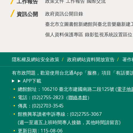
工作報告
政策文件
工作報告
國際交流
資訊公開
政府資訊公開目錄
臺北市立圖書館新總館與臺北音樂廳新建
個人資料保護專區
錄影監視系統設置區位
隱私權及網站安全政策
政府網站資料開放宣告
著作
有市政問題，歡迎使用台北通App「服務」項目「有話要說
► APP下載
總館館址：106210 臺北市建國南路二段125號 (
電子地
電話：(02)2755-2823（
聯絡本館
）
傳真：(02)2703-3545
館務興革讀者申訴專線：(02)2755-3067
(週一至週五上班時間專人接聽，其他時間請留言)
更新日期
115-08-06