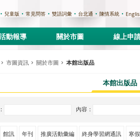
兒童版
常見問答
雙語詞彙
台北通
陳情系統
Engli
活動報導
關於市圖
線上申
市圖資訊
關於市圖
本館出版品
本館出版品
：
內容：
館訊
年刊
推廣活動彙編
終身學習網通訊
寒假