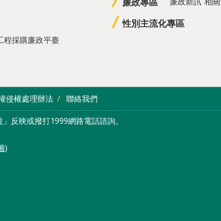
廉政專區
廉政新訊
相關
性別主流化專區
工程採購廉政平臺
權侵權處理辦法
聯絡我們
」反映或撥打1999網路電話諮詢。
圖
)