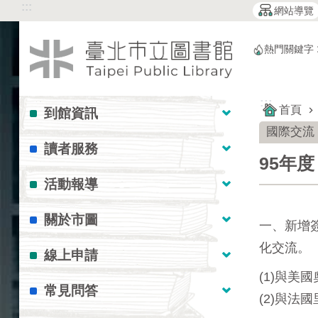
:::
:::
網站導覽
跳到主要內容區塊
熱門關鍵字
:::
首頁
到館資訊
國際交流
讀者服務
95年度
活動報導
關於市圖
一、新增
化交流。
線上申請
(1)與
常見問答
(2)與法