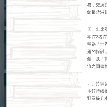
務，交換
館長曾淑
四、出席
本館2名館
稱為「世界圖
題的探討
館」及「
流之圖書
五、持續
本館持續
野及提升