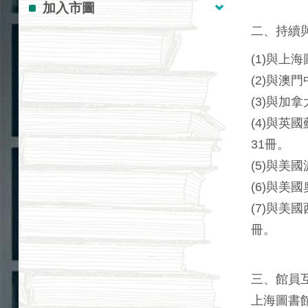
加入市圖
二、持續
(1)與上
(2)與
(3)與
(4)與
31冊。
(5)與
(6)與
(7)與
冊。
三、館員
上海圖書