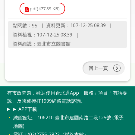
圖
pdf(477.89 KB)
線
點閱數：
上
資料更新：107-12-25 08:39
95
申
資料檢視：107-12-25 08:39
請
資料維護：臺北市立圖書館
常
見
回上一頁
問
答
加
有市政問題，歡迎使用台北通App「服務」項目「有話要
入
說」反映或撥打1999網路電話諮詢。
市
► APP下載
圖
總館館址：106210 臺北市建國南路二段125號 (
電子
地圖
)
網
電話：(02)2755-2823（
聯絡本館
）