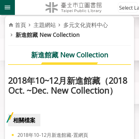
跳到主要內容區塊
到
Select 
館
資
首頁
主題網站
多元文化資料中心
訊
新進館藏 New Collection
讀
者
新進館藏 New Collection
服
務
2018年10~12月新進館藏（2018
活
Oct. ~Dec. New Collection）
動
報
導
相關檔案
關
於
市
2018年10-12月新進館藏-置網頁