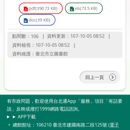
圖
pdf(390.73 KB)
xls(73.5 KB)
線
doc(39 KB)
上
申
點閱數：
資料更新：107-10-05 08:52
106
請
資料檢視：107-10-05 08:52
常
資料維護：臺北市立圖書館
見
問
答
回上一頁
加
入
有市政問題，歡迎使用台北通App「服務」項目「有話要
市
圖
說」反映或撥打1999網路電話諮詢。
► APP下載
網
總館館址：106210 臺北市建國南路二段125號 (
電子