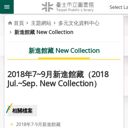
跳到主要內容區塊
到
Select 
館
資
首頁
主題網站
多元文化資料中心
訊
新進館藏 New Collection
讀
者
新進館藏 New Collection
服
務
2018年7~9月新進館藏（2018
活
Jul.~Sep. New Collection）
動
報
導
相關檔案
關
於
市
2018年7-9月新進館藏