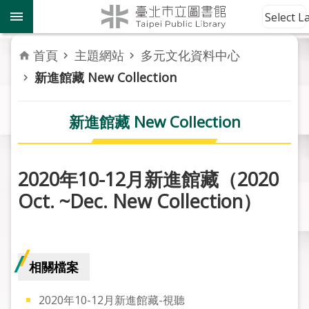
跳到主要內容區塊
到
Select 
館
資
首頁
主題網站
多元文化資料中心
訊
新進館藏 New Collection
讀
者
新進館藏 New Collection
服
務
2020年10-12月新進館藏（2020
活
Oct. ~Dec. New Collection）
動
報
導
相關檔案
關
於
市
2020年10-12月新進館藏-視聽