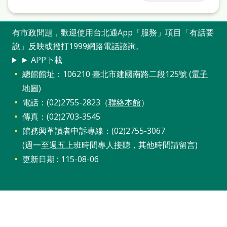
站
導
有市政問題，歡迎使用台北通App「服務」項目「有話要
覽
說」反映或撥打1999網路電話諮詢。
閱
► APP下載
總館館址：106210 臺北市建國南路二段125號 (
電子
讀
地圖
)
網
電話：(02)2755-2823（
聯絡本館
）
兒
傳真：(02)2703-3545
童
館務興革讀者申訴專線：(02)2755-3067
版
(週一至週五上班時間專人接聽，其他時間請留言)
更新日期
115-08-06
常
見
問
答