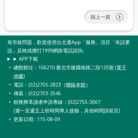
圖
回上一頁
線
上
申
請
有市政問題，歡迎使用台北通App「服務」項目「有話要
說」反映或撥打1999網路電話諮詢。
常
► APP下載
見
總館館址：106210 臺北市建國南路二段125號 (
電子
問
地圖
)
答
電話：(02)2755-2823（
聯絡本館
）
加
傳真：(02)2703-3545
入
館務興革讀者申訴專線：(02)2755-3067
市
(週一至週五上班時間專人接聽，其他時間請留言)
圖
更新日期
115-08-09
網