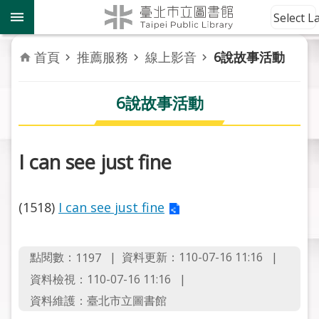
跳到主要內容區塊
到
Select 
館
資
首頁
推薦服務
線上影音
6說故事活動
訊
6說故事活動
讀
者
服
務
I can see just fine
活
(1518)
動
I can see just fine
報
導
點閱數：
資料更新：110-07-16 11:16
1197
關
資料檢視：110-07-16 11:16
於
資料維護：臺北市立圖書館
市