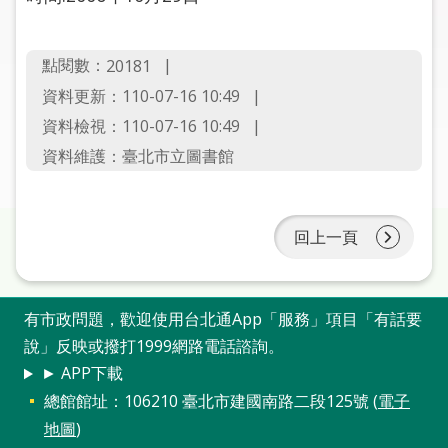
圖
線
點閱數：
20181
上
資料更新：110-07-16 10:49
申
資料檢視：110-07-16 10:49
請
資料維護：臺北市立圖書館
常
見
問
回上一頁
答
加
有市政問題，歡迎使用台北通App「服務」項目「有話要
入
說」反映或撥打1999網路電話諮詢。
市
圖
► APP下載
總館館址：106210 臺北市建國南路二段125號 (
電子
網
地圖
)