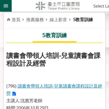
跳到主要內容區塊
到
Select 
館
資
首頁
推薦服務
線上影音
5教育訓練
訊
5教育訓練
讀
者
服
務
讀書會帶領人培訓-兒童讀書會課
程設計及經營
活
動
報
導
(796)
讀書會帶領人培訓-兒童讀書會課程設計及經
營
關
於
主講人:沈惠芳老師
市
時間:2006年10月29日