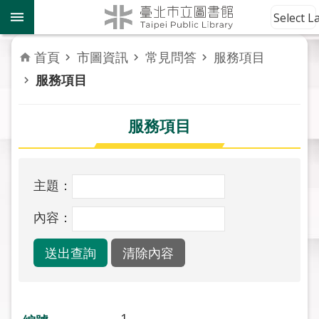
跳到主要內容區塊
到
Select 
館
資
首頁
市圖資訊
常見問答
服務項目
訊
服務項目
讀
者
服務項目
服
務
主題：
活
動
內容：
報
導
關
於
市
1