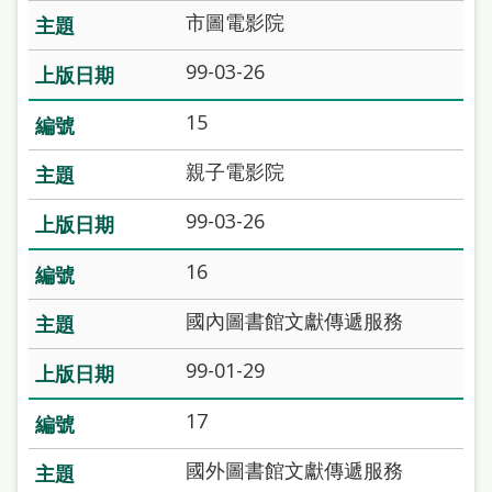
府
市圖電影院
網
99-03-26
站
資
15
料
親子電影院
開
放
99-03-26
宣
16
告
國內圖書館文獻傳遞服務
著
作
99-01-29
權
17
侵
國外圖書館文獻傳遞服務
權