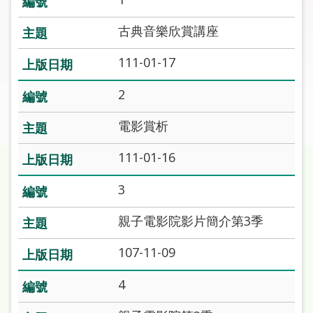
圖
古典音樂欣賞講座
線
上
111-01-17
申
請
2
電影賞析
常
見
111-01-16
問
答
3
加
親子電影院影片簡介第3季
入
市
107-11-09
圖
4
網