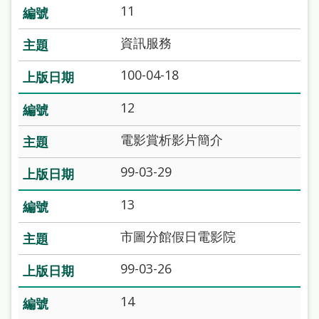
本
11
語
資訊服務
隱
100-04-18
私
12
權
及
電影賞析影片簡介
網
99-03-29
站
安
13
全
市圖分館假日電影院
政
99-03-26
策
政
14