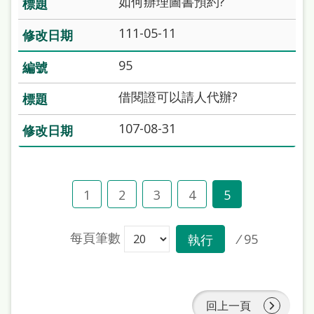
如何辦理圖書預約?
處
理
111-05-11
辦
95
法
借閱證可以請人代辦?
聯
絡
107-08-31
我
們
1
2
3
4
5
每頁筆數
/
95
執行
回上一頁