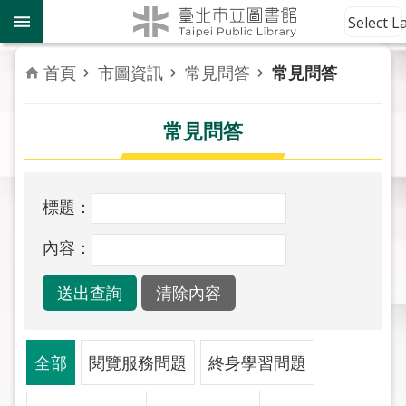
跳到主要內容區塊
到
Select 
館
資
首頁
市圖資訊
常見問答
常見問答
訊
常見問答
讀
者
服
務
標題：
活
內容：
動
報
導
關
全部
閱覽服務問題
終身學習問題
於
市