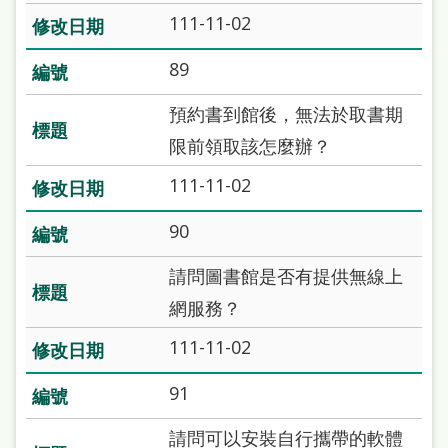
本
111-11-02
語
89
隱
預約書到館後，無法於取書期
私
限前領取該怎麼辦？
權
111-11-02
及
網
90
站
請問圖書館是否有提供無線上
安
網服務？
全
111-11-02
政
策
91
政
請問可以安裝自行攜帶的軟體