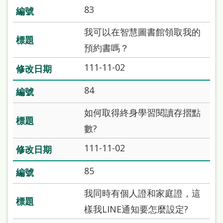
站
83
導
我可以在智慧圖書館領取我的
覽
預約書嗎？
閱
111-11-02
讀
網
84
兒
如何取得終身學習閱讀存摺點
童
數?
版
111-11-02
常
85
見
我同時有個人證和家庭證，這
問
樣我LINE通知要怎麼設定?
答