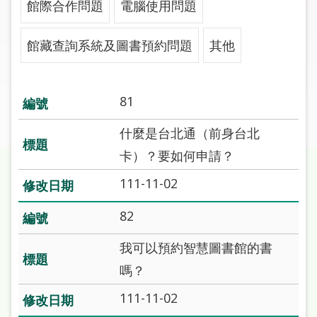
館際合作問題
電腦使用問題
圖
線
館藏查詢系統及圖書預約問題
其他
上
申
請
81
常
什麼是台北通（前身台北
見
卡）？要如何申請？
問
答
111-11-02
加
82
入
我可以預約智慧圖書館的書
市
圖
嗎？
111-11-02
網