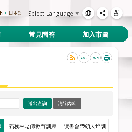
Select Language
▼
日本語
sh
請
常見問答
加入市圖
XML
JSON
練
義務林老師教育訓練
讀書會帶領人培訓