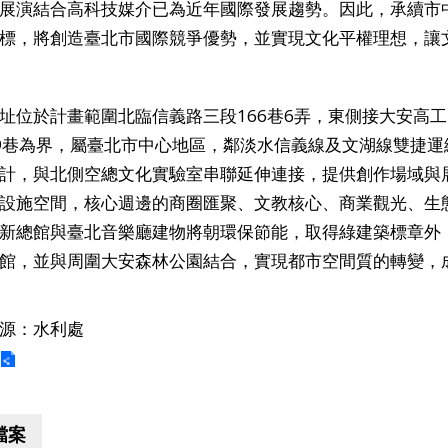
展演結合高科技媒介已為近年國際發展趨勢。因此，承續市
標，將創造臺北市國際競爭優勢，並實現文化平權理想，讓
址位於計畫範圍北臨信義路三段166巷6弄，東側接大安高工
9巷為界，屬臺北市中心地區，鄰淡水信義線及文湖線雙捷
計，與北側空總文化實驗室串聯延伸連接，提供創作場域與
設施空間，核心週邊的商圈匯聚、文教核心、商業觀光、生
新總館與臺北音樂廳建物將朝環保節能，取得綠建築標章外
館，並與周圍大安森林公園結合，實現都市空間質的轉變，
源：水利處
檔案