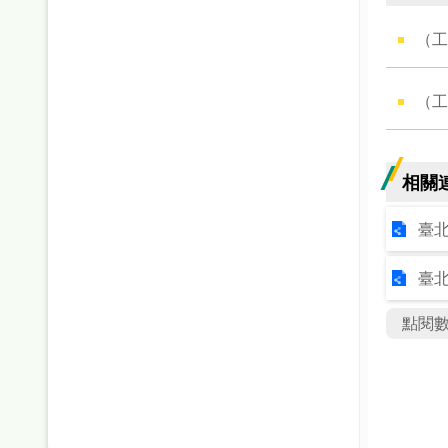
（工
（工
相關
臺
臺
點閱