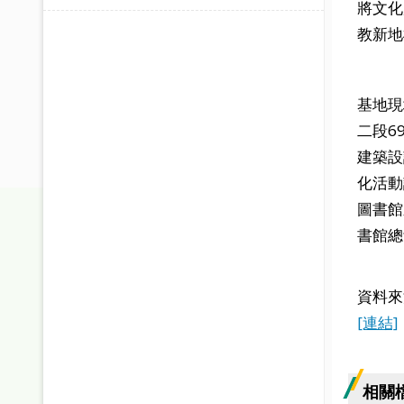
將文化
教新地
基地現
二段6
建築設
化活動
圖書館
書館總
資料來
[連結]
相關