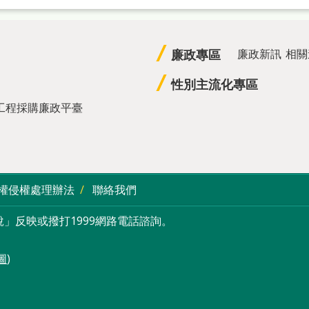
廉政專區
廉政新訊
相關
性別主流化專區
工程採購廉政平臺
權侵權處理辦法
聯絡我們
」反映或撥打1999網路電話諮詢。
圖
)