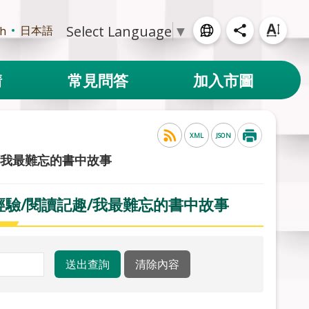
Select Language
▼
日本語
sh
請
常見問答
加入市圖
XML
JSON
/我最難忘的書中故事
經驗/閱讀記趣/我最難忘的書中故事