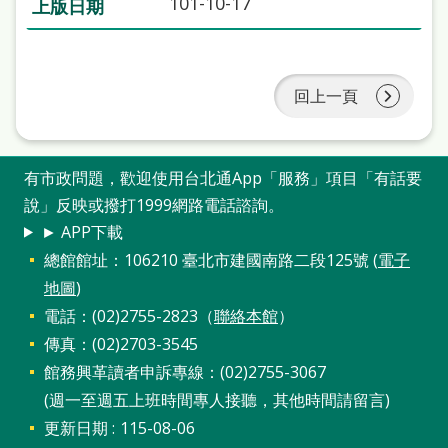
101-10-17
站
導
覽
回上一頁
閱
讀
有市政問題，歡迎使用台北通App「服務」項目「有話要
網
說」反映或撥打1999網路電話諮詢。
兒
► APP下載
童
總館館址：106210 臺北市建國南路二段125號 (
電子
版
地圖
)
電話：(02)2755-2823（
聯絡本館
）
常
傳真：(02)2703-3545
見
館務興革讀者申訴專線：(02)2755-3067
問
(週一至週五上班時間專人接聽，其他時間請留言)
答
更新日期
115-08-06