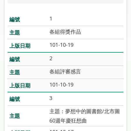
圖
線
1
上
各組得獎作品
申
請
101-10-19
常
2
見
問
各組評審感言
答
101-10-19
加
入
3
市
圖
主題：夢想中的圖書館/北市圖
60週年慶狂想曲
網