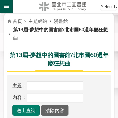
跳到主要內容區塊
到
Select 
館
資
首頁
主題網站
漫畫館
訊
第13屆-夢想中的圖書館/北市圖60週年慶狂想
曲
讀
者
服
第13屆-夢想中的圖書館/北市圖60週年
務
慶狂想曲
活
動
報
主題：
導
內容：
關
於
市