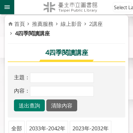
跳到主要內容區塊
到
Select 
館
資
首頁
推薦服務
線上影音
2講座
訊
4四季閱讀講座
讀
者
4四季閱讀講座
服
務
主題：
活
動
內容：
報
導
關
於
全部
2033年-2042年
2023年-2032年
市