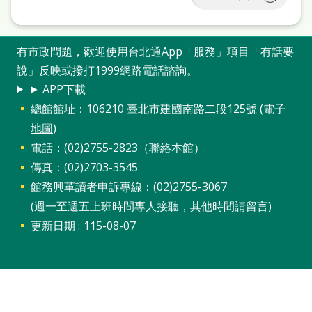
站
導
有市政問題，歡迎使用台北通App「服務」項目「有話要
覽
說」反映或撥打1999網路電話諮詢。
閱
► APP下載
讀
總館館址：106210 臺北市建國南路二段125號 (
電子
網
地圖
)
電話：(02)2755-2823（
聯絡本館
）
兒
傳真：(02)2703-3545
童
館務興革讀者申訴專線：(02)2755-3067
版
(週一至週五上班時間專人接聽，其他時間請留言)
常
更新日期
115-08-07
見
問
答