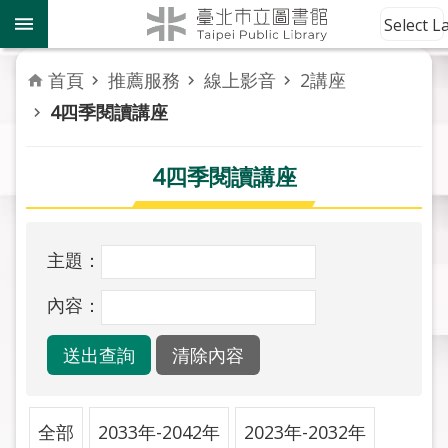
跳到主要內容區塊
到
Select 
館
資
首頁
推薦服務
線上影音
2講座
訊
4四季閱讀講座
讀
者
4四季閱讀講座
服
務
主題：
活
動
內容：
報
導
關
於
全部
2033年-2042年
2023年-2032年
市