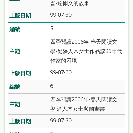
普-達爾文的故事
雙
語
99-07-30
詞
5
彙
四季閱讀2006年-春天閱讀文
台
學-從潘人木女士作品談60年代
北
作家的困境
通
99-07-30
陳
情
6
系
四季閱讀2006年-春天閱讀文
統
學:潘人木女士與圖畫書
English
99-07-30
日