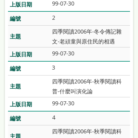
99-07-30
站
導
2
覽
四季閱讀2006年-冬令傳記雜
閱
文-老頑童與原住民的相遇
讀
99-07-30
網
3
兒
童
四季閱讀2006年-秋季閱讀科
版
普-什麼叫演化論
常
99-07-30
見
4
問
答
四季閱讀2006年-秋季閱讀科