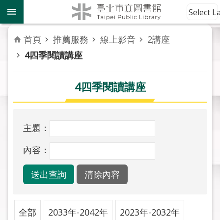
跳到主要內容區塊
到
Select 
館
資
首頁
推薦服務
線上影音
2講座
訊
4四季閱讀講座
讀
者
4四季閱讀講座
服
務
主題：
活
動
內容：
報
導
關
於
全部
2033年-2042年
2023年-2032年
市