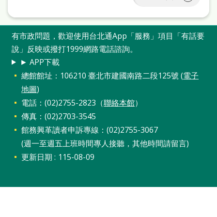
站
導
有市政問題，歡迎使用台北通App「服務」項目「有話要
覽
說」反映或撥打1999網路電話諮詢。
閱
► APP下載
讀
總館館址：106210 臺北市建國南路二段125號 (
電子
網
地圖
)
電話：(02)2755-2823（
聯絡本館
）
兒
傳真：(02)2703-3545
童
館務興革讀者申訴專線：(02)2755-3067
版
(週一至週五上班時間專人接聽，其他時間請留言)
常
更新日期
115-08-09
見
問
答