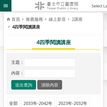
跳到主要內容區塊
到
Select 
館
資
首頁
推薦服務
線上影音
2講座
訊
4四季閱讀講座
讀
者
4四季閱讀講座
服
務
主題：
活
動
內容：
報
導
關
於
全部
2033年-2042年
2023年-2032年
市