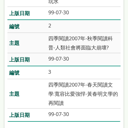
玩水
站
99-07-30
導
覽
2
閱
四季閱讀2007年-秋季閱讀科
讀
普-人類社會將面臨大崩壞?
網
99-07-30
兒
3
童
版
四季閱讀2007年-春天閱讀文
常
學:寬容比愛強悍-黃春明文學的
見
再閱讀
問
99-07-30
答