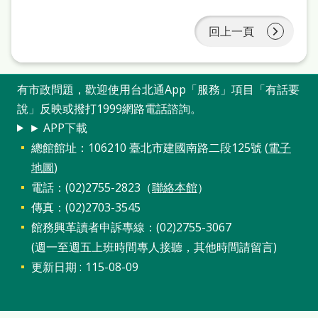
雙
語
回上一頁
詞
彙
有市政問題，歡迎使用台北通App「服務」項目「有話要
台
說」反映或撥打1999網路電話諮詢。
北
► APP下載
總館館址：106210 臺北市建國南路二段125號 (
電子
通
地圖
)
陳
電話：(02)2755-2823（
聯絡本館
）
情
傳真：(02)2703-3545
系
館務興革讀者申訴專線：(02)2755-3067
統
(週一至週五上班時間專人接聽，其他時間請留言)
更新日期
115-08-09
English
日