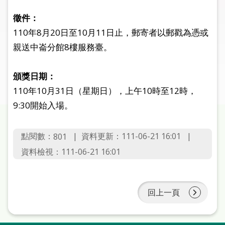
圖
徵件：
線
110年8月20日至10月11日止，郵寄者以郵戳為憑或
上
親送中崙分館8樓服務臺。
申
請
頒獎日期：
110年10月31日（星期日），上午10時至12時，
常
見
9:30開始入場。
問
答
點閱數：
資料更新：
111-06-21 16:01
801
資料檢視：
111-06-21 16:01
加
入
市
圖
回上一頁
網