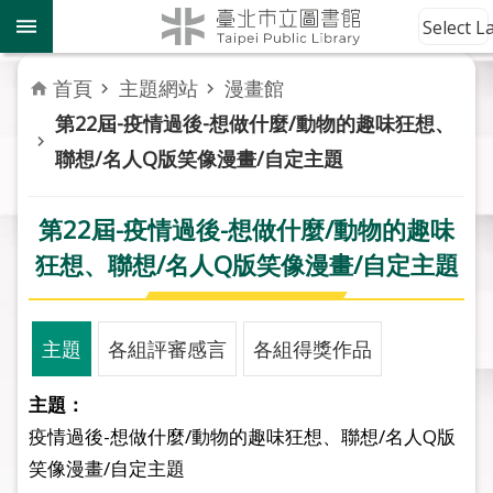
跳到主要內容區塊
到
Select 
館
資
首頁
主題網站
漫畫館
訊
第22屆-疫情過後-想做什麼/動物的趣味狂想、
聯想/名人Q版笑像漫畫/自定主題
讀
者
服
第22屆-疫情過後-想做什麼/動物的趣味
務
狂想、聯想/名人Q版笑像漫畫/自定主題
活
動
報
主題
各組評審感言
各組得獎作品
導
主題：
關
疫情過後-想做什麼/動物的趣味狂想、聯想/名人Q版
於
笑像漫畫/自定主題
市