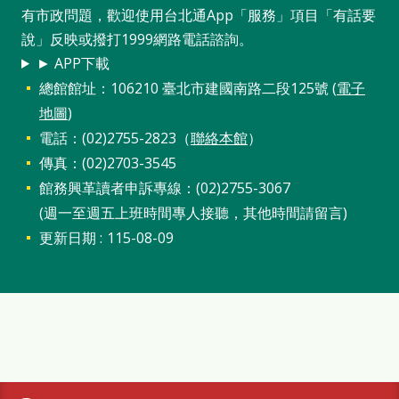
站
有市政問題，歡迎使用台北通App「服務」項目「有話要
導
說」反映或撥打1999網路電話諮詢。
► APP下載
覽
總館館址：106210 臺北市建國南路二段125號 (
電子
閱
地圖
)
讀
電話：(02)2755-2823（
聯絡本館
）
網
傳真：(02)2703-3545
館務興革讀者申訴專線：(02)2755-3067
兒
(週一至週五上班時間專人接聽，其他時間請留言)
童
更新日期
115-08-09
版
常
見
問
答