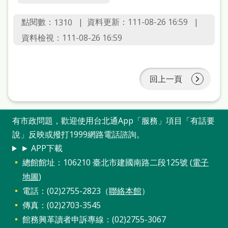
站
點閱數：
導
資料更新：
111-08-26 16:59
1310
資料檢視：
111-08-26 16:59
覽
閱
讀
回上一頁
網
兒
有市政問題，歡迎使用台北通App「服務」項目「有話要
童
說」反映或撥打1999網路電話諮詢。
版
► APP下載
總館館址：106210 臺北市建國南路二段125號 (
電子
常
地圖
)
見
電話：(02)2755-2823（
聯絡本館
）
問
傳真：(02)2703-3545
答
館務興革讀者申訴專線：(02)2755-3067