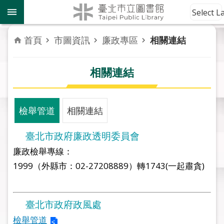
跳到主要內容區塊
到
Select 
館
資
首頁
市圖資訊
廉政專區
相關連結
訊
相關連結
讀
者
服
務
檢舉管道
相關連結
活
臺北市政府廉政透明委員會
動
廉政檢舉專線：
報
1999（外縣市：02-27208889）轉1743(一起肅貪)
導
關
臺北市政府政風處
於
市
檢舉管道