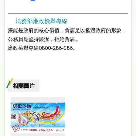
圖
線
法務部廉政檢舉專線
上
廉能是政府的核心價值，貪腐足以摧毀政府的形象，
申
公務員應堅持廉潔，拒絕貪腐。
請
廉政檢舉專線0800-286-586。
常
見
問
答
相關圖片
加
入
市
圖
網