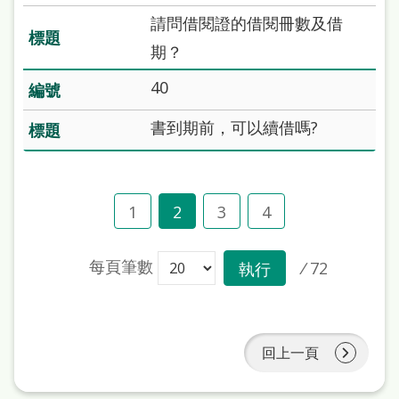
處
請問借閱證的借閱冊數及借
理
期？
辦
40
法
書到期前，可以續借嗎?
聯
絡
我
1
2
3
4
們
每頁筆數
/
72
執行
回上一頁