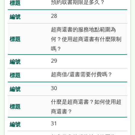
預約取書期限是多久？
雙
語
28
詞
超商還書的服務地點範圍為
彙
何？使用超商還書有什麼限制
台
嗎？
北
29
通
超商借/還書需要付費嗎？
陳
情
30
系
什麼是超商還書？如何使用超
統
商還書？
English
31
日