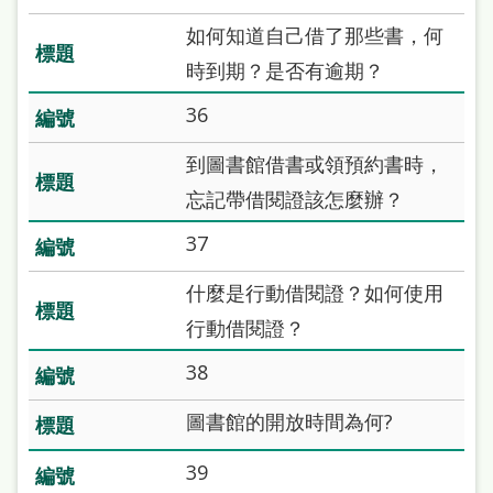
府
如何知道自己借了那些書，何
網
時到期？是否有逾期？
站
資
36
料
到圖書館借書或領預約書時，
開
忘記帶借閱證該怎麼辦？
放
37
宣
告
什麼是行動借閱證？如何使用
行動借閱證？
著
作
38
權
圖書館的開放時間為何?
侵
權
39