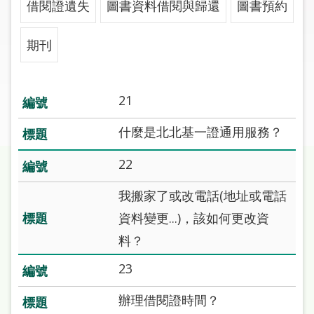
借閱證遺失
圖書資料借閱與歸還
圖書預約
圖
線
期刊
上
申
請
21
常
什麼是北北基一證通用服務？
見
問
22
答
我搬家了或改電話(地址或電話
加
資料變更...)，該如何更改資
入
料？
市
圖
23
辦理借閱證時間？
網