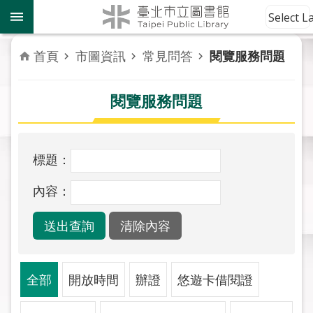
跳到主要內容區塊
到
Select 
館
資
首頁
市圖資訊
常見問答
閱覽服務問題
訊
閱覽服務問題
讀
者
服
務
標題：
活
內容：
動
報
導
關
全部
開放時間
辦證
悠遊卡借閱證
於
市