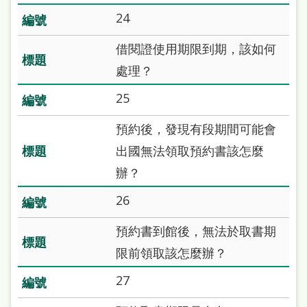
站
24
導
借閱證使用期限到期，該如何
覽
處理？
閱
25
讀
網
預約後，發現有段期間可能會
出國無法領取預約書該怎麼
兒
辦？
童
版
26
常
預約書到館後，無法於取書期
見
限前領取該怎麼辦？
問
27
答