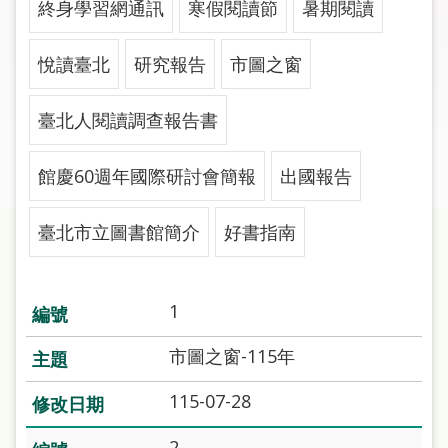
終身學習網通訊
寒假閱讀節
暑期閱讀
圖
線
悅讀臺北
研究報告
市圖之窗
上
申
臺北人閱讀調查報告書
請
館慶60週年國際研討會簡報
出國報告
常
見
問
臺北市立圖書館簡介
好書指南
答
加
1
入
市
市圖之窗-115年
圖
115-07-28
網
2