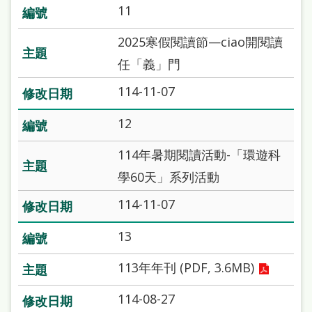
府
11
網
2025寒假閱讀節—ciao開閱讀
站
任「義」門
資
114-11-07
料
開
12
放
114年暑期閱讀活動-「環遊科
宣
學60天」系列活動
告
114-11-07
著
作
13
權
113年年刊 (PDF, 3.6MB)
侵
權
114-08-27