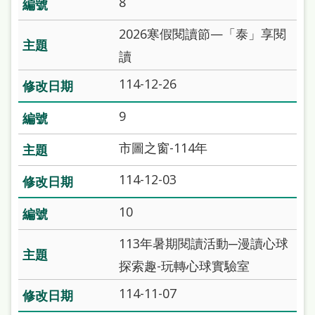
8
本
語
2026寒假閱讀節—「泰」享閱
讀
隱
114-12-26
私
權
9
及
市圖之窗-114年
網
站
114-12-03
安
10
全
113年暑期閱讀活動─漫讀心球
政
探索趣-玩轉心球實驗室
策
114-11-07
政