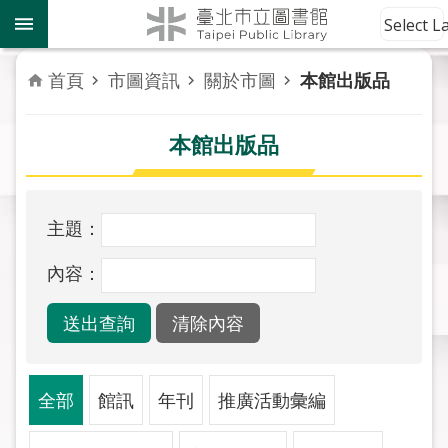
跳到主要內容區塊
到
Select 
館
資
首頁
市圖資訊
關於市圖
本館出版品
訊
本館出版品
讀
者
服
務
主題：
活
內容：
動
報
導
關
全部
館訊
年刊
推廣活動彙編
於
市