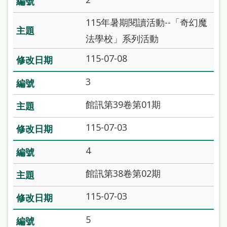
站
115年暑期閱讀活動--「奇幻魔
導
法學校」系列活動
覽
115-07-08
閱
讀
3
網
館訊第39卷第01期
兒
115-07-03
童
版
4
常
館訊第38卷第02期
見
115-07-03
問
答
5