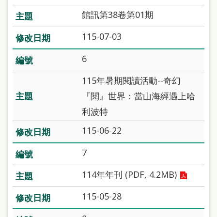
雙
館訊第38卷第01期
語
115-07-03
詞
彙
6
台
115年暑期閱讀活動--奇幻
北
『閱』世界：當山海經遇上哈
通
利波特
陳
115-06-22
情
7
系
統
114年年刊 (PDF, 4.2MB)
English
115-05-28
日