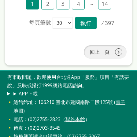
...
1
2
3
4
14
每頁筆數
/
397
執行
回上一頁
有市政問題，歡迎使用台北通App「服務」項目「有話要
說」反映或撥打1999網路電話諮詢。
► APP下載
總館館址：106210 臺北市建國南路二段125號 (
電子
地圖
)
電話：(02)2755-2823（
聯絡本館
）
傳真：(02)2703-3545
館務興革讀者申訴專線：(02)2755-3067